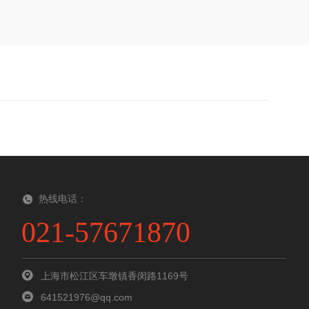
热线电话：
021-57671870
上海市松江区车墩镇香闵路1169号
641521976@qq.com