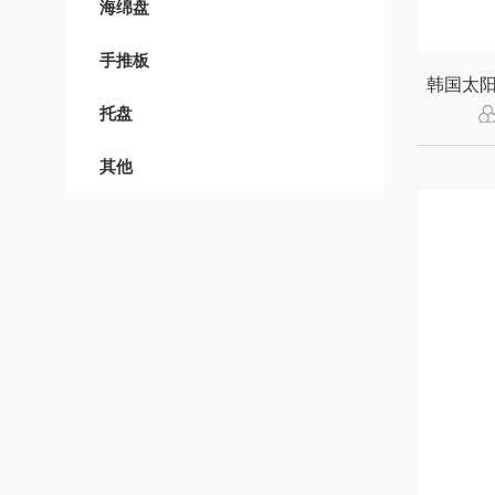
海绵盘
手推板
托盘
其他