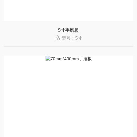
5寸手磨板
型号：5寸