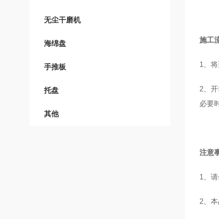
无尘干磨机
施工
海绵盘
1、
手推板
2、
托盘
必要
其他
注意
1、
2、