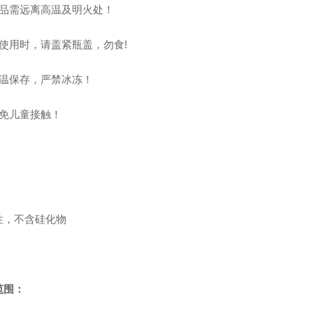
本品需远离高温及明火处！
不使用时，请盖紧瓶盖，勿食!
常温保存，严禁冰冻！
避免儿童接触！
：
性，不含硅化物
范围：