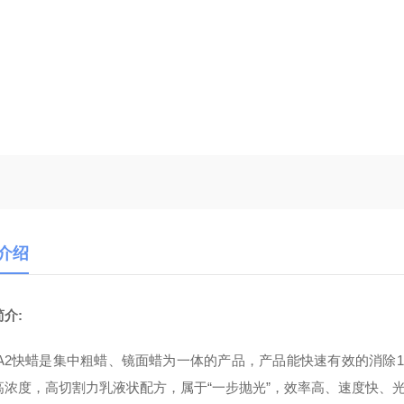
介绍
介:
-A2快蜡是集中粗蜡、镜面蜡为一体的产品，产品能快速有效的消除15
高浓度，高切割力乳液状配方，属于“一步抛光”，效率高、速度快、