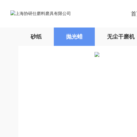
首
砂纸
抛光蜡
无尘干磨机