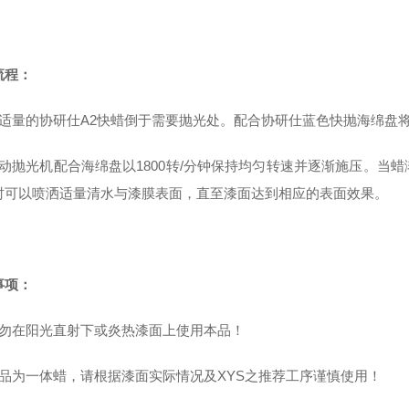
流程：
将适量的协研仕A2快蜡倒于需要抛光处。配合协研仕蓝色快抛海绵盘
开动抛光机配合海绵盘以1800转/分钟保持均匀转速并逐渐施压。当
时可以喷洒适量清水与漆膜表面，直至漆面达到相应的表面效果。
事项：
请勿在阳光直射下或炎热漆面上使用本品！
本品为一体蜡，请根据漆面实际情况及XYS之推荐工序谨慎使用！