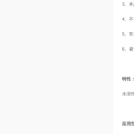
3、
4、
5、
6、
特性
水溶
应用